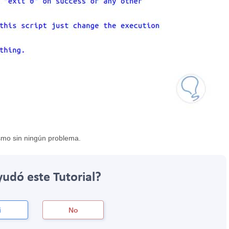
ismo sin ningún problema.
yudó este Tutorial?
i
No