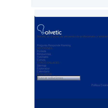
Solvetic es el punto de encuentro de profesionales y amant
Pregunta
Responde
Ranking
SECCIONES
Portada
Respuestas
Tutoriales
Cursos
OTROS ENLACES
Sitemap
Explorador
Calendario
BUSCADOR
Política Cooki