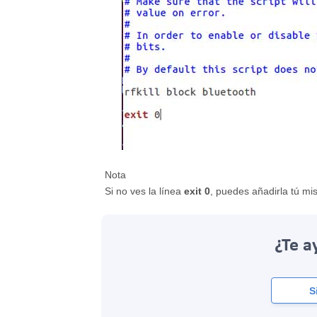
Nota
Si no ves la línea
exit 0
, puedes añadirla tú m
¿Te a
S