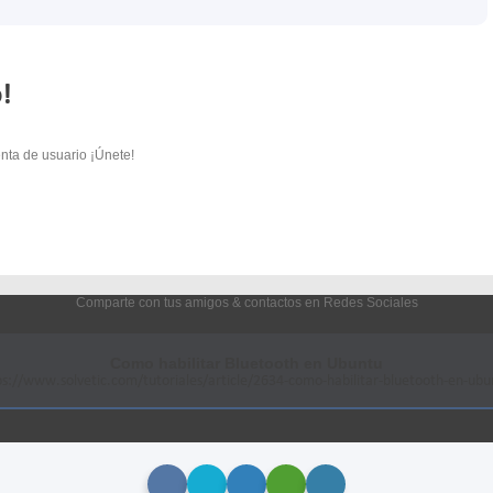
!
nta de usuario ¡Únete!
Comparte con tus amigos & contactos en Redes Sociales
Como habilitar Bluetooth en Ubuntu
ps://www.solvetic.com/tutoriales/article/2634-como-habilitar-bluetooth-en-ubu