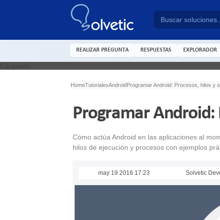
REALIZAR PREGUNTA
RESPUESTAS
EXPLORADOR
Cargando
Home
Tutoriales
Android
Programar Android: Procesos, hilos y s
Programar Android: P
Cómo actúa Android en las aplicaciones al mome
hilos de ejecución y procesos con ejemplos prá
may 19 2016 17:23
Solvetic Dev