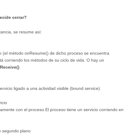
ecide cerrar?
tancia, se resume así:
so (el método onResume() de dicho proceso se encuentra
tá corriendo los métodos de su ciclo de vida. O hay un
Receive()
.
Servicio ligado a una actividad visible (bound service).
icio
tamente con el proceso.El proceso tiene un servicio corriendo en
e segundo plano