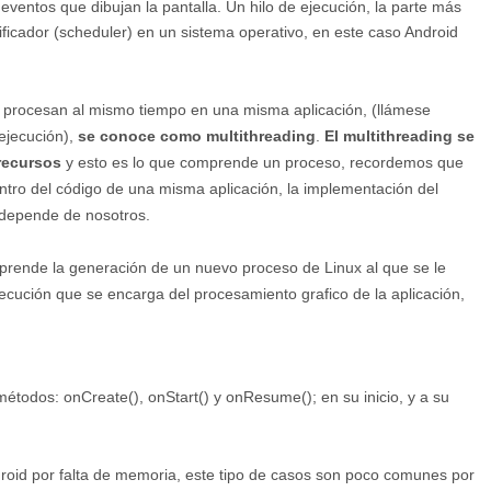
entos que dibujan la pantalla. Un hilo de ejecución, la parte más
icador (scheduler) en un sistema operativo, en este caso Android
procesan al mismo tiempo en una misma aplicación, (llámese
 ejecución),
se conoce como multithreading
.
El multithreading se
recursos
y esto es lo que comprende un proceso, recordemos que
tro del código de una misma aplicación, la implementación del
o depende de nosotros.
omprende la generación de un nuevo proceso de Linux al que se le
jecución que se encarga del procesamiento grafico de la aplicación,
métodos: onCreate(), onStart() y onResume(); en su inicio, y a su
droid por falta de memoria, este tipo de casos son poco comunes por