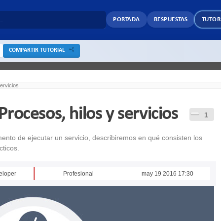
PORTADA
RESPUESTAS
TUTOR
COMPARTIR TUTORIAL
ervicios
rocesos, hilos y servicios
1
nto de ejecutar un servicio, describiremos en qué consisten los
cticos.
eloper
Profesional
may 19 2016 17:30