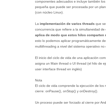
componentes adecuados e incluye también los ev
pequeña que puede ser procesada por un planif
(con núcleo Linux).
La
implementación de varios threads
que se 
concurrencia que refiere a la simultaneidad de
aplica de modo que estos hilos comparten 
esto lo podemos aplicar programáticamente den
multithreading a nivel del sistema operativo n
El inicio del ciclo de vida de una aplicación c
asigna un Main thread o UI thread (el hilo de e
user interface thread en inglés)
Nota
El ciclo de vida comprende la ejecución de los 
cierre: onPause(), onStop() y onDestroy().
Un proceso puede ser forzado al cierre por An