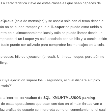
. La característica clave de estas clases es que sean capaces de
geQueue
(cola de mensajes) y se asocia sólo con el tema desde el
xión no se puede romper y que el
lLooper
no puede estar unido a
entra en el almacenamiento local y sólo se puede llamar desde un
prueba si un Looper ya está asociado con un hilo y, a continuación,
 bucle puede ser utilizado para comprobar los mensajes en la cola.
roceso, hilo de ejecucion (thread), UI thread, looper, pero aún no
ding
.
 cuya ejecución supere los 5 segundos, el cual dispara el típico
rrarla?”.
o a internet,
consultas de SQL, XML/HTML/JSON parsing
,
 de estas operaciones que sean corridas en el main thread van a
rfaz gráfica de usuario se interpreta como un congelamiento, el cual