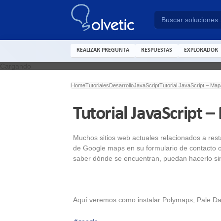
REALIZAR PREGUNTA
RESPUESTAS
EXPLORADOR
Cargando
Home
Tutoriales
Desarrollo
JavaScript
Tutorial JavaScript – Ma
Tutorial JavaScript 
Muchos sitios web actuales relacionados a res
de Google maps en su formulario de contacto o 
saber dónde se encuentran, puedan hacerlo si
Aquí veremos como instalar Polymaps, Pale Daw