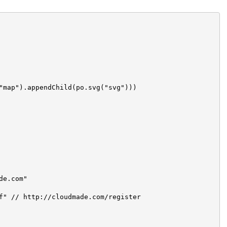
"map").appendChild(po.svg("svg")))

e.com"

f" // http://cloudmade.com/register
