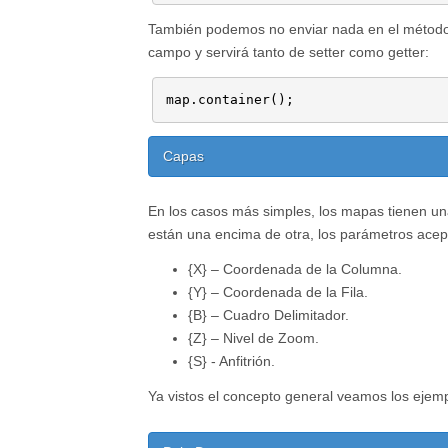
También podemos no enviar nada en el métod
campo y servirá tanto de setter como getter:
map.container();
Capas
En los casos más simples, los mapas tienen un
están una encima de otra, los parámetros acept
{X} – Coordenada de la Columna.
{Y} – Coordenada de la Fila.
{B} – Cuadro Delimitador.
{Z} – Nivel de Zoom.
{S} - Anfitrión.
Ya vistos el concepto general veamos los ejem