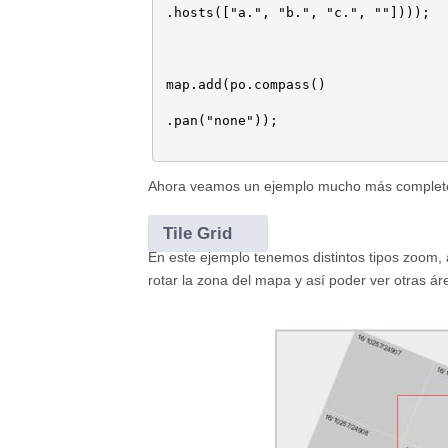
.hosts(["a.", "b.", "c.", ""])));

map.add(po.compass()

.pan("none"));

Ahora veamos un ejemplo mucho más complet
Tile Grid
En este ejemplo tenemos distintos tipos zoom,
rotar la zona del mapa y así poder ver otras 