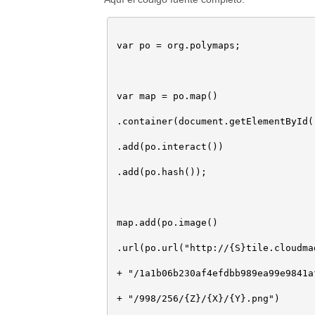
var po = org.polymaps;

var map = po.map()

.container(document.getElementById(
.add(po.interact())

.add(po.hash());

map.add(po.image()

.url(po.url("http://{S}tile.cloudmad
+ "/1a1b06b230af4efdbb989ea99e9841a
+ "/998/256/{Z}/{X}/{Y}.png")
