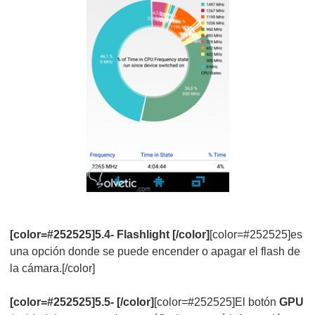
[color=#252525]5.4- Flashlight [/color]
[color=#252525]es
una opción donde se puede encender o apagar el flash de
la cámara.[/color]
[color=#252525]5.5- [/color]
[color=#252525]El botón
GPU