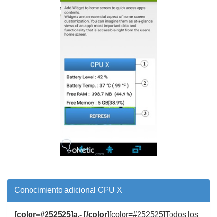
Conocimiento adicional CPU X
[color=#252525]a.- [/color]
[color=#252525]Todos los