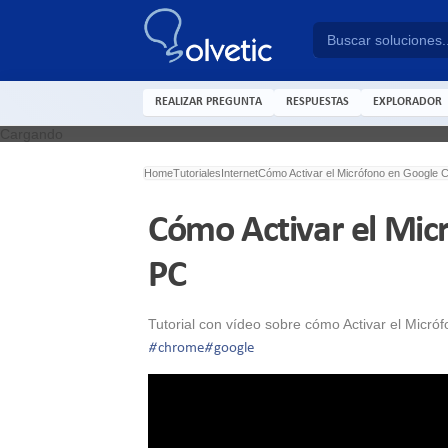
REALIZAR PREGUNTA
RESPUESTAS
EXPLORADOR
Cargando
Home
Tutoriales
Internet
Cómo Activar el Micrófono en Google
Cómo Activar el Mi
PC
Tutorial con vídeo sobre cómo Activar el Micr
#
chrome
#
google