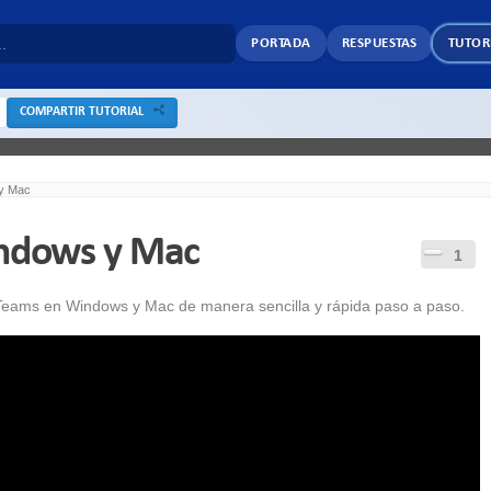
PORTADA
RESPUESTAS
TUTOR
COMPARTIR TUTORIAL
 y Mac
indows y Mac
1
 Teams en Windows y Mac de manera sencilla y rápida paso a paso.