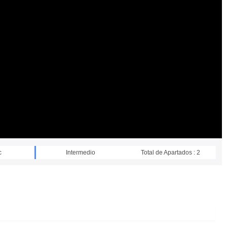
c
Intermedio
Total de Apartados : 2