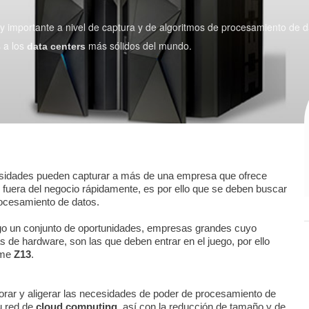
 importante a nivel de captura y de algoritmos de procesamiento de d
 a los
más sólidos del mundo.
data centers
esidades pueden capturar a más de una empresa que ofrece
s fuera del negocio rápidamente, es por ello que se deben buscar
rocesamiento de datos.
igo un conjunto de oportunidades, empresas grandes cuyo
 de hardware, son las que deben entrar en el juego, por ello
ame
Z13
.
rar y aligerar las necesidades de poder de procesamiento de
u red de
cloud computing
, así con la reducción de tamaño y de