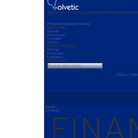
Solvetic es el punto de encuentro de profesionales y amant
Pregunta
Responde
Ranking
SECCIONES
Portada
Respuestas
Tutoriales
Cursos
OTROS ENLACES
Sitemap
Explorador
Calendario
BUSCADOR
Política Cooki
Ayuda
Contacto