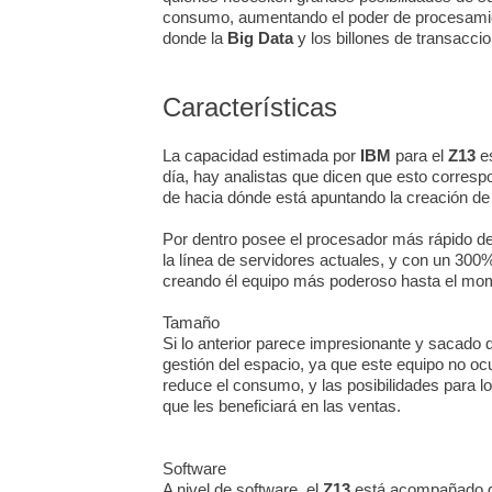
consumo, aumentando el poder de procesamien
donde la
Big Data
y los billones de transacci
Características
La capacidad estimada por
IBM
para el
Z13
e
día, hay analistas que dicen que esto corres
de hacia dónde está apuntando la creación de
Por dentro posee el procesador más rápido de
la línea de servidores actuales, y con un 300
creando él equipo más poderoso hasta el mo
Tamaño
Si lo anterior parece impresionante y sacado d
gestión del espacio, ya que este equipo no oc
reduce el consumo, y las posibilidades para lo
que les beneficiará en las ventas.
Software
A nivel de software, el
Z13
está acompañado de