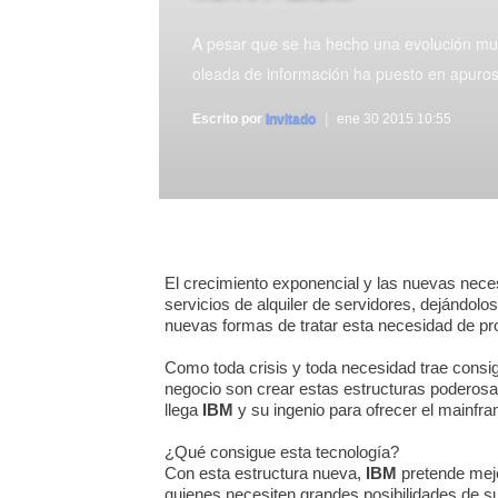
A pesar que se ha hecho una evolución muy
oleada de información ha puesto en apuros
Escrito por
Invitado
ene 30 2015 10:55
El crecimiento exponencial y las nuevas nec
servicios de alquiler de servidores, dejándolo
nuevas formas de tratar esta necesidad de p
Como toda crisis y toda necesidad trae cons
negocio son crear estas estructuras poderosas
llega
IBM
y su ingenio para ofrecer el mainfr
¿Qué consigue esta tecnología?
Con esta estructura nueva,
IBM
pretende mejo
quienes necesiten grandes posibilidades de s