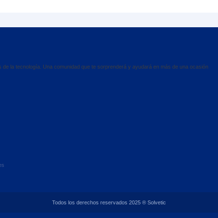
es de la tecnología. Una comunidad que te sorprenderá y ayudará en más de una ocasión
es
Todos los derechos reservados 2025 ® Solvetic