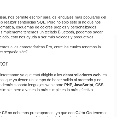
r, nos permite escribir para los lenguajes más populares del
so realizar sentencias
SQL
. Pero no solo esto si no que nos
utomática, esquemas de colores propios y personalizados,
o simplemente tenemos un teclado Bluetooth, podemos sacar
clado, esto nos ayuda a ser más veloces y productivos.
os a las características Pro, entre las cuales tenemos la
un pequeño shell
.
tor
teresante ya que está dirigido a los
desarrolladores web
, es
ets
que ya tienen un tiempo de haber salido al mercado y no
, además soporta lenguajes web como
PHP, JavaScript, CSS,
 simple, pero a veces lo más simple es lo más efectivo.
je
C#
no debemos preocuparnos, ya que con
C# to Go
tenemos