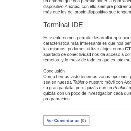
un entorno que nos permite hacer la compilac
dispositivo
Android
, con ello siempre podrem
más que los del propio dispositivo que tenga
Terminal IDE
Este entorno nos permite desarrollar aplicaci
característica más interesante es que nos pe
las mismas, podamos utilizar atajos como
CT
apartado de conectividad nos da acceso a c
remotos, y lo mejor de todo es que es totalmen
Conclusión
Como hemos visto tenemos varias opciones par
sea en nuestra
Tablet
o nuestro móvil con
And
su gran pantalla, pero quizás con un
Phablet
n
quizás con un poco de investigación cada qui
programación.
Ver Comentarios (0)