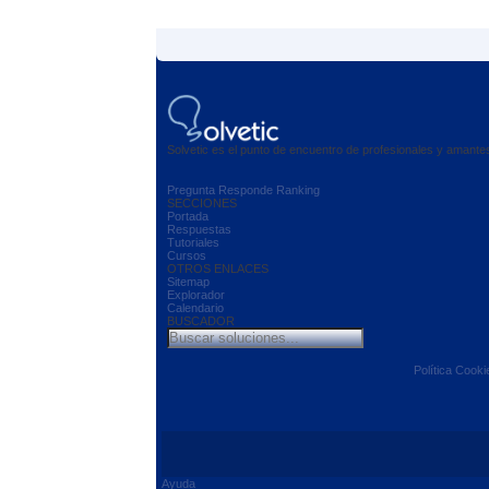
Solvetic es el punto de encuentro de profesionales y amant
Pregunta
Responde
Ranking
SECCIONES
Portada
Respuestas
Tutoriales
Cursos
OTROS ENLACES
Sitemap
Explorador
Calendario
BUSCADOR
Política Cooki
Ayuda