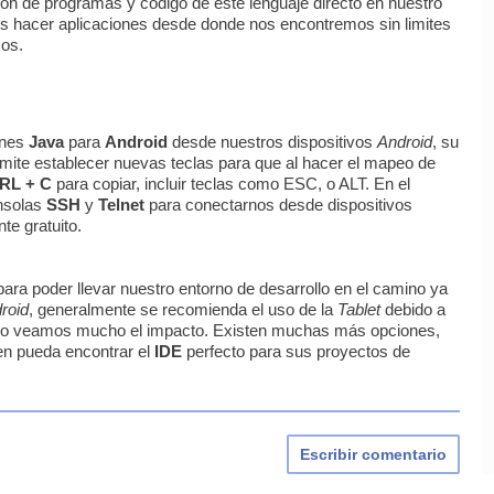
ión de programas y código de este lenguaje directo en nuestro
os hacer aplicaciones desde donde nos encontremos sin limites
mos.
ones
Java
para
Android
desde nuestros dispositivos
Android
, su
rmite establecer nuevas teclas para que al hacer el mapeo de
RL + C
para copiar, incluir teclas como ESC, o ALT. En el
onsolas
SSH
y
Telnet
para conectarnos desde dispositivos
te gratuito.
a poder llevar nuestro entorno de desarrollo en el camino ya
roid
, generalmente se recomienda el uso de la
Tablet
debido a
o veamos mucho el impacto. Existen muchas más opciones,
en pueda encontrar el
IDE
perfecto para sus proyectos de
Escribir comentario