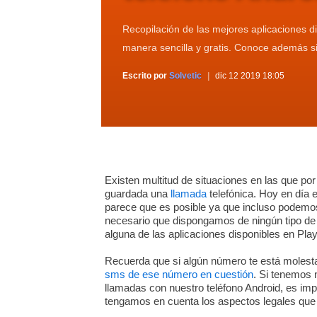
Recopilación de las mejores aplicaciones d
manera sencilla y gratis. Conoce además si
Escrito por
Solvetic
dic 12 2019 18:05
Existen multitud de situaciones en las que po
guardada una
llamada
telefónica. Hoy en día 
parece que es posible ya que incluso podem
necesario que dispongamos de ningún tipo de a
alguna de las aplicaciones disponibles en Play
Recuerda que si algún número te está molesta
sms de ese número en cuestión
. Si tenemos
llamadas con nuestro teléfono Android, es im
tengamos en cuenta los aspectos legales que 