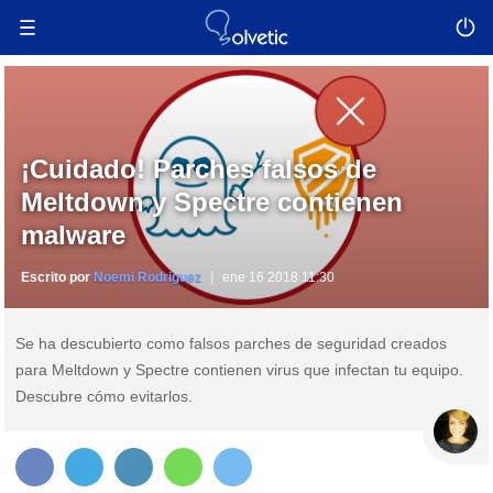
¡Cuidado! Parches falsos de
Meltdown y Spectre contienen
malware
Escrito por
Noemi Rodriguez
ene 16 2018 11:30
Se ha descubierto como falsos parches de seguridad creados
para Meltdown y Spectre contienen virus que infectan tu equipo.
Descubre cómo evitarlos.