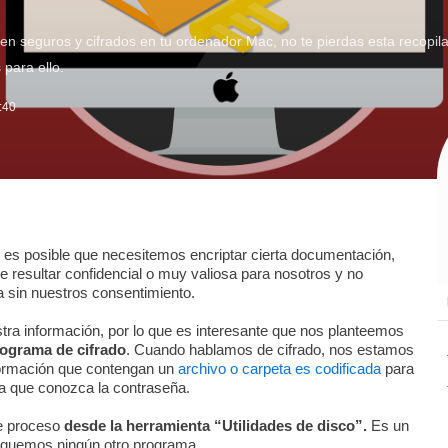
n seguros y cifrados en tu ordenador Mac, no te pierdas esta recopila
 para ello.
:40
 es posible que necesitemos encriptar cierta documentación,
e resultar confidencial o muy valiosa para nosotros y no
 sin nuestros consentimiento.
ra información, por lo que es interesante que nos planteemos
rograma de cifrado
. Cuando hablamos de cifrado, nos estamos
nformación que contengan un
archivo o carpeta es codificada
para
a que conozca la contraseña.
te proceso
desde la herramienta “Utilidades de disco”.
Es un
arguemos ningún otro programa.