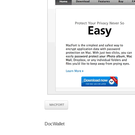
MACFORT
DocWallet