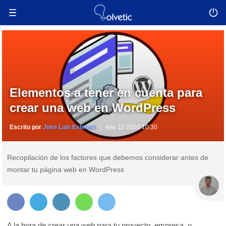
Elementos a tener en cuenta para
crear una web en WordPress
Escrito por
Jose Luis Esteban
ene 10 2020 10:30
Recopilación de los factores que debemos considerar antes de
montar tu página web en WordPress
A la hora de crear una web para tu proyecto, empresa, o