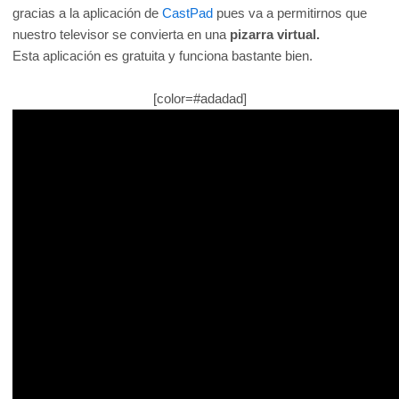
gracias a la aplicación de
CastPad
pues va a permitirnos que
nuestro televisor se convierta en una
pizarra virtual.
Esta aplicación es gratuita y funciona bastante bien.
[color=#adadad]