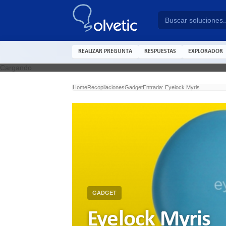
REALIZAR PREGUNTA
RESPUESTAS
EXPLORADOR
Cargando
Home
Recopilaciones
Gadget
Entrada: Eyelock Myris
GADGET
Eyelock Myris