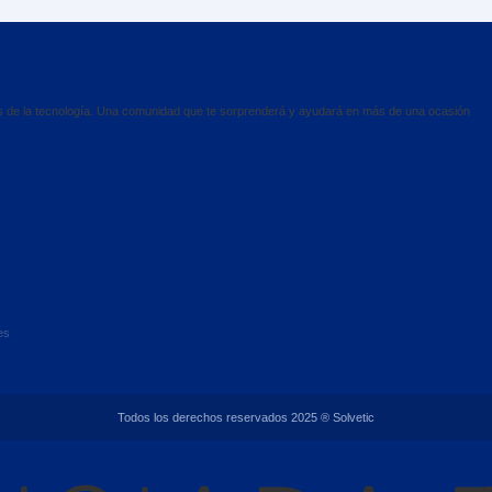
es de la tecnología. Una comunidad que te sorprenderá y ayudará en más de una ocasión
es
Todos los derechos reservados 2025 ® Solvetic