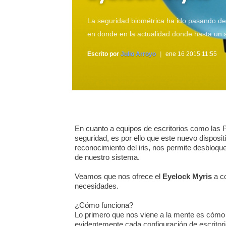
La seguridad biométrica ha ido pasando de 
en donde en la actualidad donde hasta un 
Escrito por
Julio Arroyo
ene 16 2015 11:55
En cuanto a equipos de escritorios como las 
seguridad, es por ello que este nuevo disposi
reconocimiento del iris, nos permite desbloque
de nuestro sistema.
Veamos que nos ofrece el
Eyelock Myris
a co
necesidades.
¿Cómo funciona?
Lo primero que nos viene a la mente es cómo 
evidentemente cada configuración de escritorio e