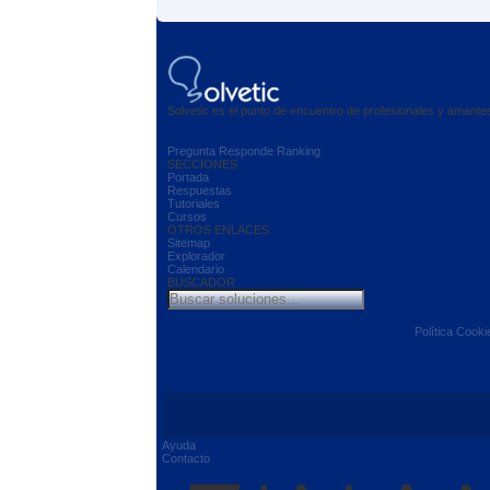
Solvetic es el punto de encuentro de profesionales y amant
Pregunta
Responde
Ranking
SECCIONES
Portada
Respuestas
Tutoriales
Cursos
OTROS ENLACES
Sitemap
Explorador
Calendario
BUSCADOR
Política Cooki
Ayuda
Contacto