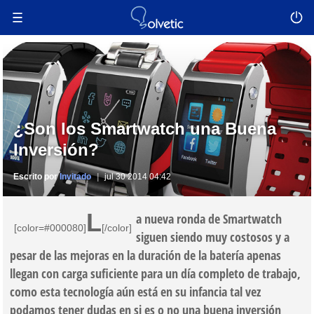
¿Son los Smartwatch una Buena
Inversión?
Escrito por
Invitado
jul 30 2014 04:42
L
a nueva ronda de
Smartwatch
[color=#000080]
[/color]
siguen siendo muy costosos y a
pesar de las mejoras en la duración de la batería apenas
llegan con carga suficiente para un día completo de trabajo,
como esta tecnología aún está en su infancia tal vez
podamos tener dudas en si es o no una buena inversión